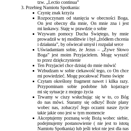
tzw. „Lectio continua”
Przebieg Namiotu Spotkania:
Czynię znak krzyża
Rozpoczynam od stanięcia w obecności Boga,
On jest obecny dla mnie, On mnie zna i jest
mi łaskawy. Staję w prawdzie o sobie
Wzywam pomocy Ducha Świętego, by mnie
prowadził w tej modlitwie i był „źródłem chcenia
i działania”, by oświecał umysł i rozpalał serce
Uświadamiam sobie, że Jezus – „Żywe Słowo
Boga” jest moim Przyjacielem. Mogę wyrazić
to przez dziękczynienie
Ten Przyjaciel chce dzisiaj do mnie mówić
Wzbudzam w sobie ciekawość tego, co On chce
mi powiedzieć. Mogę pocałować Pismo święte
Czytam określony fragment nawet i kilka razy.
Przypominam sobie podobne lub kojarzące
mi się sytuacje z mojego życia
Trwamy w ciszy wsłuchując się w to, co Bóg
do nas mówi. Staramy się odkryć Boże plany
wobec nas, zobaczyć Jego oczami nasze życie
takie jakie ono jest w tym momencie
Akceptujemy poznaną wolę Bożą wobec siebie,
podejmujemy postanowienie ( nie jest to istotą
Namiotu Spotkania) lub jeśli tekst nie jest dla nas