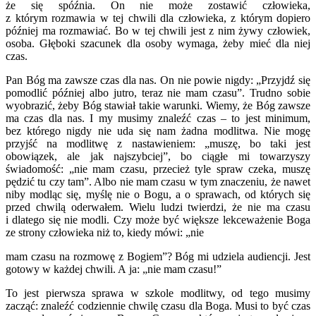
że się spóźnia. On nie może zostawić człowieka,
z którym rozmawia w tej chwili dla człowieka, z którym dopiero
później ma rozma­wiać. Bo w tej chwili jest z nim żywy człowiek,
osoba. Głęboki szacunek dla osoby wymaga, żeby mieć dla niej
czas.
Pan Bóg ma zawsze czas dla nas. On nie powie nigdy: „Przyjdź się
pomodlić później albo jutro, teraz nie mam czasu”. Trudno sobie
wyobra­zić, żeby Bóg stawiał takie warunki. Wiemy, że Bóg zawsze
ma czas dla nas. I my musimy znaleźć czas – to jest minimum,
bez którego nigdy nie uda się nam żadna modlitwa. Nie mogę
przyjść na modlitwę z nastawieniem: „mu­szę, bo taki jest
obowiązek, ale jak najszybciej”, bo ciągłe mi towarzyszy
świadomość: „nie mam czasu, przecież tyle spraw czeka, muszę
pędzić tu czy tam”. Albo nie mam czasu w tym znaczeniu, że nawet
niby modląc się, myślę nie o Bogu, a o sprawach, od których się
przed chwilą oderwałem. Wielu ludzi twierdzi, że nie ma czasu
i dlatego się nie modli. Czy może być większe lekceważenie Boga
ze strony człowieka niż to, kiedy mówi: „nie
mam czasu na rozmowę z Bogiem”? Bóg mi udziela audiencji. Jest
gotowy w każdej chwili. A ja: „nie mam czasu!”
To jest pierwsza sprawa w szkole modlitwy, od tego musimy
zacząć: znaleźć codziennie chwilę czasu dla Boga. Musi to być czas