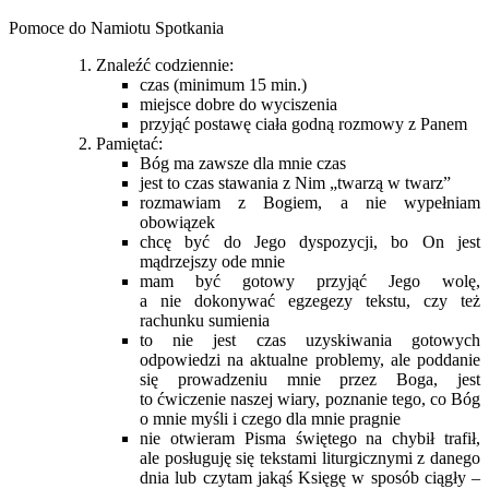
Pomoce do Namiotu Spotkania
Znaleźć codziennie:
czas (minimum 15 min.)
miejsce dobre do wyciszenia
przyjąć postawę ciała godną rozmowy z Panem
Pamiętać:
Bóg ma zawsze dla mnie czas
jest to czas stawania z Nim „twarzą w twarz”
rozmawiam z Bogiem, a nie wypełniam
obowiązek
chcę być do Jego dyspozycji, bo On jest
mądrzejszy ode mnie
mam być gotowy przyjąć Jego wolę,
a nie dokonywać egzegezy tekstu, czy też
rachunku sumienia
to nie jest czas uzyskiwania gotowych
odpowiedzi na aktualne problemy, ale poddanie
się prowadzeniu mnie przez Boga, jest
to ćwiczenie naszej wiary, poznanie tego, co Bóg
o mnie myśli i czego dla mnie pragnie
nie otwieram Pisma świętego na chybił trafił,
ale posługuję się tekstami liturgicznymi z danego
dnia lub czytam jakąś Księgę w sposób ciągły –