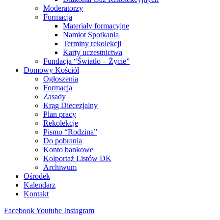
Moderatorzy
Formacja
Materiały formacyjne
Namiot Spotkania
Terminy rekolekcji
Karty uczestnictwa
Fundacja “Światło – Życie”
Domowy Kościół
Ogłoszenia
Formacja
Zasady
Krąg Diecezjalny
Plan pracy
Rekolekcje
Pismo “Rodzina”
Do pobrania
Konto bankowe
Kolportaż Listów DK
Archiwum
Ośrodek
Kalendarz
Kontakt
Facebook
Youtube
Instagram