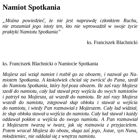
Namiot Spotkania
„Można powiedzieć, że nie jest naprawdę członkiem Ruchu,
nie zrozumiał jego istoty ten, kto nie wprowadził w swoje życie
praktyki Namiotu Spotkania”
ks. Franciszek Blachnicki
ks. Franciszek Blachnicki o Namiocie Spotkania
Mojżesz zaś wziął namiot i rozbił go za obozem, i nazwał go Na­
miotem Spotkania. A ktokolwiek chciał się zwrócić do Pana, szedł
do Namiotu Spotkania, który był poza obozem. Ile zaś razy Mojżesz
szedł do namiotu, cały lud stawał przy wejściu do swych namiotów
i patrzył na Mojżesza, aż wszedł do namiotu. Ile zaś razy Mojżesz
wszedł do namiotu, zstępował słup obłoku i stawał u wejścia
do namiotu, i wtedy Pan roz­mawiał z Mojżeszem. Cały lud widział,
że słup obłoku stawał u wejścia do namiotu. Cały lud stawał i każdy
oddawał pokłon u wejścia do swego namiotu. A Pan rozmawiał
z Mojżeszem twarzą w twarz, jak się rozmawia z przyjacielem.
Potem wracał Mojżesz do obozu, sługa zaś jego, Jozue, syn Nuna,
młodzieniec, nie oddalał się z wnętrza namiotu.