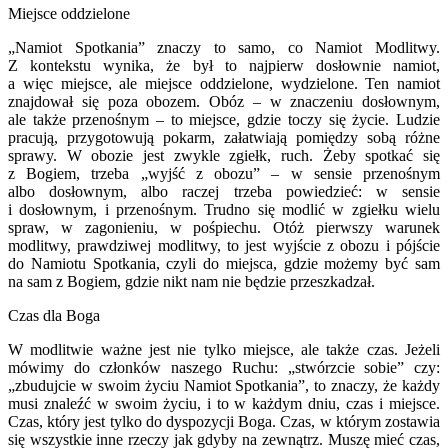
Miejsce oddzielone
„Namiot Spotkania” znaczy to samo, co Namiot Modlitwy.
Z kontek­stu wynika, że był to najpierw dosłownie namiot,
a więc miejsce, ale miejsce oddzielone, wydzielone. Ten namiot
znajdował się poza obozem. Obóz – w znaczeniu dosłownym,
ale także przenośnym – to miejsce, gdzie toczy się życie. Ludzie
pracują, przygotowują pokarm, załatwiają pomiędzy sobą róż­ne
sprawy. W obozie jest zwykle zgiełk, ruch. Żeby spotkać się
z Bogiem, trzeba „wyjść z obozu” – w sensie przenośnym
albo dosłownym, albo ra­czej trzeba powiedzieć: w sensie
i dosłownym, i przenośnym. Trudno się modlić w zgiełku wielu
spraw, w zagonieniu, w pośpiechu. Otóż pierwszy warunek
modlitwy, prawdziwej modlitwy, to jest wyjście z obozu i pójście
do Namiotu Spotkania, czyli do miejsca, gdzie możemy być sam
na sam z Bogiem, gdzie nikt nam nie będzie przeszkadzał.
Czas dla Boga
W modlitwie ważne jest nie tylko miejsce, ale także czas. Jeżeli
mówi­my do członków naszego Ruchu: „stwórzcie sobie” czy:
„zbudujcie w swoim życiu Namiot Spotkania”, to znaczy, że każdy
musi znaleźć w swoim życiu, i to w każdym dniu, czas i miejsce.
Czas, który jest tylko do dyspozycji Boga. Czas, w którym zostawia
się wszystkie inne rzeczy jak gdyby na zewnątrz. Muszę mieć czas,