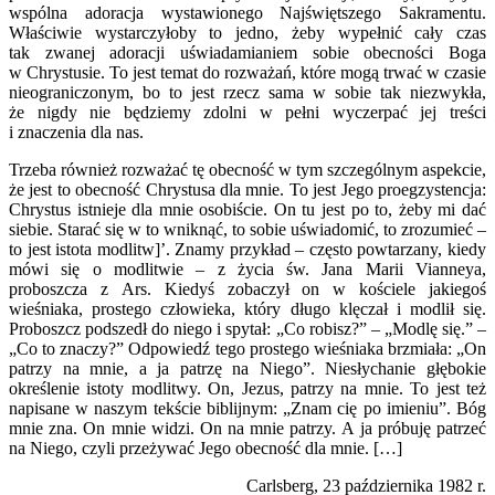
wspólna adoracja wystawio­nego Najświętszego Sakramentu.
Właściwie wystarczyłoby to jedno, żeby wypełnić cały czas
tak zwanej adoracji uświadamianiem sobie obecności Boga
w Chrystusie. To jest temat do rozważań, które mogą trwać w czasie
nieograniczonym, bo to jest rzecz sama w sobie tak niezwykła,
że nigdy nie będziemy zdolni w pełni wyczerpać jej treści
i znaczenia dla nas.
Trzeba również rozważać tę obecność w tym szczególnym aspekcie,
że jest to obecność Chrystusa dla mnie. To jest Jego proegzystencja:
Chrys­tus istnieje dla mnie osobiście. On tu jest po to, żeby mi dać
siebie. Starać się w to wniknąć, to sobie uświadomić, to zrozumieć –
to jest istota mo­dlitw]’. Znamy przykład – często powtarzany, kiedy
mówi się o modlitwie – z życia św. Jana Marii Vianneya,
proboszcza z Ars. Kiedyś zobaczył on w kościele jakiegoś
wieśniaka, prostego człowieka, który długo klęczał i modlił się.
Proboszcz podszedł do niego i spytał: „Co robisz?” – „Modlę się.” –
„Co to znaczy?” Odpowiedź tego prostego wieśniaka brzmiała: „On
pa­trzy na mnie, a ja patrzę na Niego”. Niesłychanie głębokie
określenie istoty modlitwy. On, Jezus, patrzy na mnie. To jest też
napisane w naszym tekście biblijnym: „Znam cię po imieniu”. Bóg
mnie zna. On mnie widzi. On na mnie patrzy. A ja próbuję patrzeć
na Niego, czyli przeżywać Jego obecność dla mnie. […]
Carlsberg, 23 października 1982 r.