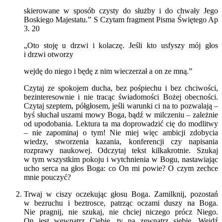
skierowane w sposób czysty do służby i do chwały Jego
Boskiego Majestatu.” S Czytam fragment Pisma Świętego Ap
3. 20
„Oto stoję u drzwi i kolaczę. Jeśli kto usfyszy mój głos
i drzwi otworzy
wejdę do niego i będę z nim wieczerzał a on ze mną.”
Czytaj ze spokojem ducha, bez pośpiechu i bez chciwości,
bezinteresownie i nie tracąc świadomości Bożej obecności.
Czytaj szeptem, półgłosem, jeśli warunki ci na to pozwalają –
byś słuchał uszami mowy Boga, bądź w milczeniu – zależnie
od upodobania. Lektura ta ma doprowadzić cię do modlitwy
– nie zapominaj o tym! Nie miej więc ambicji zdobycia
wiedzy, stworzenia kazania, konferencji czy napisania
rozprawy naukowej. Odczytaj tekst kilkakrotnie. Szukaj
w tym wszystkim pokoju i wytchnienia w Bogu, nastawiając
ucho serca na głos Boga: co On mi powie? O czym zechce
mnie pouczyć?
Trwaj w ciszy oczekując głosu Boga. Zamilknij, pozostań
w bezruchu i beztrosce, patrząc oczami duszy na Boga.
Nie pragnij, nie szukaj, nie chciej niczego prócz Niego.
On jest wewnątrz Ciebie, ty na zewnątrz siebie. Wejdź