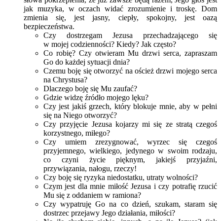
jak muzyka, w oczach widać zrozumienie i troskę. Dom
zmienia się, jest jasny, ciepły, spokojny, jest oazą
bezpieczeństwa.
Czy dostrzegam Jezusa przechadzającego się
w mojej codzienności? Kiedy? Jak często?
Co robię? Czy otwieram Mu drzwi serca, zapraszam
Go do każdej sytuacji dnia?
Czemu boję się otworzyć na oścież drzwi mojego serca
na Chrystusa?
Dlaczego boję się Mu zaufać?
Gdzie widzę źródło mojego lęku?
Czy jest jakiś grzech, który blokuje mnie, aby w pełni
się na Niego otworzyć?
Czy przyjęcie Jezusa kojarzy mi się ze stratą czegoś
korzystnego, miłego?
Czy umiem zrezygnować, wyrzec się czegoś
przyjemnego, wielkiego, jedynego w swoim rodzaju,
co czyni życie pięknym, jakiejś przyjaźni,
przywiązania, nałogu, rzeczy!
Czy boję się ryzyka niedostatku, utraty wolności?
Czym jest dla mnie miłość Jezusa i czy potrafię rzucić
Mu się z oddaniem w ramiona?
Czy wypatruję Go na co dzień, szukam, staram się
dostrzec przejawy Jego działania, miłości?