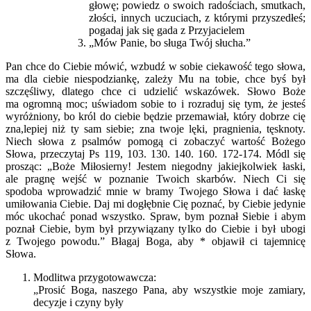
głowę; powiedz o swoich radościach, smutkach,
złości, innych uczuciach, z którymi przyszedłeś;
pogadaj jak się gada z Przyjacielem
„Mów Panie, bo sługa Twój słucha.”
Pan chce do Ciebie mówić, wzbudź w sobie ciekawość tego słowa,
ma dla ciebie niespodziankę, zależy Mu na tobie, chce byś był
szczęśliwy, dlatego chce ci udzielić wskazówek. Słowo Boże
ma ogromną moc; uświadom sobie to i rozraduj się tym, że jesteś
wyróżniony, bo król do ciebie będzie przemawiał, który dobrze cię
zna,lepiej niż ty sam siebie; zna twoje lęki, pragnienia, tęsknoty.
Niech słowa z psalmów pomogą ci zobaczyć wartość Bożego
Słowa, przeczytaj Ps 119, 103. 130. 140. 160. 172-174. Módl się
prosząc: „Boże Miłosierny! Jestem niegodny jakiejkolwiek łaski,
ale pragnę wejść w poznanie Twoich skarbów. Niech Ci się
spodoba wprowadzić mnie w bramy Twojego Słowa i dać łaskę
umiłowania Ciebie. Daj mi dogłębnie Cię poznać, by Ciebie jedynie
móc ukochać ponad wszystko. Spraw, bym poznał Siebie i abym
poznał Ciebie, bym był przywiązany tylko do Ciebie i był ubogi
z Twojego powodu.” Błagaj Boga, aby * objawił ci tajemnicę
Słowa.
Modlitwa przygotowawcza:
„Prosić Boga, naszego Pana, aby wszystkie moje zamiary,
decyzje i czyny były