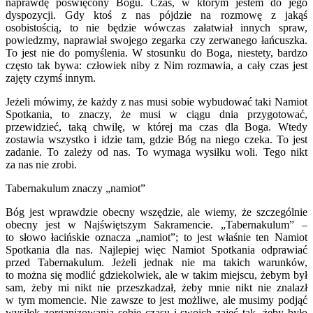
naprawdę po­święcony Bogu. Czas, w którym jestem do jego
dyspozycji. Gdy ktoś z nas pójdzie na rozmowę z jakąś
osobistością, to nie będzie wówczas załatwiał innych spraw,
powiedzmy, naprawiał swojego zegarka czy zerwanego łań­cuszka.
To jest nie do pomyślenia. W stosunku do Boga, niestety, bardzo
często tak bywa: człowiek niby z Nim rozmawia, a cały czas jest
zajęty czymś innym.
Jeżeli mówimy, że każdy z nas musi sobie wybudować taki Namiot
Spotkania, to znaczy, że musi w ciągu dnia przygotować,
przewidzieć, taką chwilę, w której ma czas dla Boga. Wtedy
zostawia wszystko i idzie tam, gdzie Bóg na niego czeka. To jest
zadanie. To zależy od nas. To wymaga wysiłku woli. Tego nikt
za nas nie zrobi.
Tabernakulum znaczy „namiot”
Bóg jest wprawdzie obecny wszędzie, ale wiemy, że szczególnie
obec­ny jest w Najświętszym Sakramencie. „Tabernakulum” –
to słowo łacińskie oznacza „namiot”; to jest właśnie ten Namiot
Spotkania dla nas. Najlepiej więc Namiot Spotkania odprawiać
przed Tabernakulum. Jeżeli jednak nie ma takich warunków,
to można się modlić gdziekolwiek, ale w takim miej­scu, żebym był
sam, żeby mi nikt nie przeszkadzał, żeby mnie nikt nie zna­lazł
w tym momencie. Nie zawsze to jest możliwe, ale musimy podjąć
wysi­łek zorganizowania sobie czasu i swoich zajęć tak, żeby było