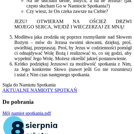
Na ile słucham siebie, innych, a na ile Jezusa? (jak
często słucham Go w Namiocie Spotkania?)
Czy wiesz, że On czeka zawsze na Ciebie?
JEZU! OTWIERAM NA OŚCIEŻ DRZWI
MOJEGO SERCA, WEJDŹ I WIECZERZAJ ZE MNĄ!
Modlitwa jaka zrodziła się poprzez rozmyślanie nad Słowem
Bożym – mów do Jezusa swoimi słowami, dziękuj, proś,
uwielbiaj, przepraszaj. Proś, by Jezus w codzienności pomógł
ci odnajdywać Wolę Bożą i realizować to, co się godzi, aby
wypełnić Jego Wolę. Możesz określić jakieś postanowienie.
Krótko podziękuj Jezusowi za możliwość spotkania z Nim,
za Jego konkretne Słowo (nawet jeśli Go nie rozumiesz)
i ustal z Nim czas następnego spotkania.
Sigla do Namiotu Spotkania
AKTUALNE NAMIOTY SPOTKAŃ
Do pobrania
Mój namiot spotkania.pdf