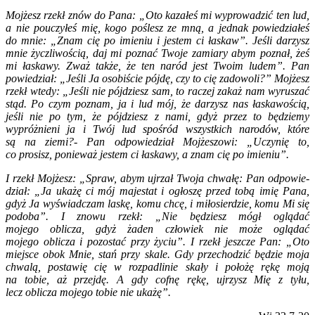
Mojżesz rzekł znów do Pana: „Oto kazałeś mi wyprowadzić ten lud,
a nie pouczyłeś mię, kogo poślesz ze mną, a jednak powiedziałeś
do mnie: „Znam cię po imieniu i jestem ci łaskaw”. Jeśli darzysz
mnie życzliwością, daj mi poznać Twoje zamiary abym poznał, żeś
mi łaskawy. Zważ także, że ten naród jest Twoim ludem”. Pan
powiedział: „Jeśli Ja osobiście pójdę, czy to cię zadowoli?” Mojżesz
rzekł wtedy: „Jeśli nie pój­dziesz sam, to raczej zakaż nam wyruszać
stąd. Po czym poznam, ja i lud mój, że darzysz nas łaskawością,
jeśli nie po tym, że pójdziesz z nami, gdyż przez to będziemy
wypróżnieni ja i Twój lud spośród wszystkich narodów, które
są na ziemi?- Pan odpowiedział Mojżeszowi: „Uczynię to,
co prosisz, ponieważ jestem ci łaskawy, a znam cię po imieniu”.
I rzekł Mojżesz: „Spraw, abym ujrzał Twoja chwałę: Pan odpowie­
dział: „Ja ukażę ci mój majestat i ogłoszę przed tobą imię Pana,
gdyż Ja wyświadczam laskę, komu chcę, i miłosierdzie, komu Mi się
podoba”. I znowu rzekł: „Nie będziesz mógł oglądać
mojego oblicza, gdyż żaden człowiek nie może oglądać
mojego oblicza i pozostać przy życiu”. I rzekł jeszcze Pan: „Oto
miejsce obok Mnie, stań przy skale. Gdy przechodzić będzie moja
chwalą, postawię cię w rozpadlinie skały i położę rękę moją
na tobie, aż przejdę. A gdy cofnę rękę, ujrzysz Mię z tyłu,
lecz oblicza mojego tobie nie ukażę”.