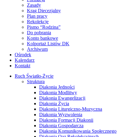
Zasady
Krąg Diecezjalny
Plan pracy
Rekolekcje
Pismo “Rodzina”
Do pobrania
Konto bankowe
Kolportaż Listów DK
Archiwum
Ośrodek
Kalendarz
Kontakt
Ruch Światło-Życie
Struktura
Diakonia Jedności
Diakonia Modlitwy
Diakonia Ewangelizacji
Diakonia Życia
Diakonia Liturgiczno-Muzyczna
Diakonia Wyzwolenia
Diakonia Formacji Diakonii
Diakonia Gospodarcza
Diakonia Komunikowania Społecznego
Diakonia Oaz Rekolekcyjnych