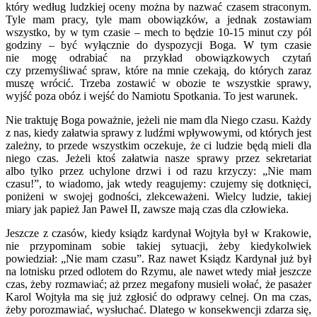
który według ludzkiej oceny można by nazwać czasem straconym.
Tyle mam pracy, tyle mam obowiązków, a jednak zostawiam
wszystko, by w tym czasie – mech to będzie 10-15 mi­nut czy pól
godziny – być wyłącznie do dyspozycji Boga. W tym czasie
nie mogę odrabiać na przykład obowiązkowych czytań
czy przemyśliwać spraw, które na mnie czekają, do których zaraz
muszę wrócić. Trzeba zo­stawić w obozie te wszystkie sprawy,
wyjść poza obóz i wejść do Namiotu Spotkania. To jest warunek.
Nie traktuję Boga poważnie, jeżeli nie mam dla Niego czasu. Każdy
z nas, kiedy załatwia sprawy z ludźmi wpływowymi, od których jest
zależny, to przede wszystkim oczekuje, że ci ludzie będą mieli dla
niego czas. Jeżeli ktoś załatwia nasze sprawy przez sekretariat
albo tylko przez uchylone drzwi i od razu krzyczy: „Nie mam
czasu!”, to wiadomo, jak wtedy reagujemy: czujemy się dotknięci,
poniżeni w swojej godności, zlekceważeni. Wielcy ludzie, takiej
miary jak papież Jan Paweł II, zawsze mają czas dla człowieka.
Jeszcze z czasów, kiedy ksiądz kardynał Wojtyła był w Krakowie,
nie przypominam sobie takiej sytuacji, żeby kiedykolwiek
powiedział: „Nie mam czasu”. Raz nawet Ksiądz Kardynał już był
na lotnisku przed odlotem do Rzymu, ale nawet wtedy miał jeszcze
czas, żeby rozmawiać; aż przez me­gafony musieli wołać, że pasażer
Karol Wojtyła ma się już zgłosić do odpra­wy celnej. On ma czas,
żeby porozmawiać, wysłuchać. Dlatego w konsek­wencji zdarza się,