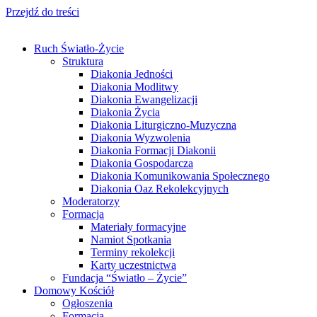
Przejdź do treści
Ruch Światło-Życie
Struktura
Diakonia Jedności
Diakonia Modlitwy
Diakonia Ewangelizacji
Diakonia Życia
Diakonia Liturgiczno-Muzyczna
Diakonia Wyzwolenia
Diakonia Formacji Diakonii
Diakonia Gospodarcza
Diakonia Komunikowania Społecznego
Diakonia Oaz Rekolekcyjnych
Moderatorzy
Formacja
Materiały formacyjne
Namiot Spotkania
Terminy rekolekcji
Karty uczestnictwa
Fundacja “Światło – Życie”
Domowy Kościół
Ogłoszenia
Formacja