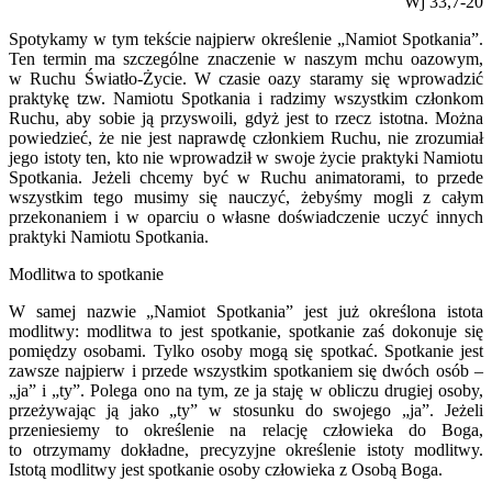
Wj 33,7-20
Spotykamy w tym tekście najpierw określenie „Namiot Spotkania”.
Ten termin ma szczególne znaczenie w naszym mchu oazowym,
w Ruchu Światło-Życie. W czasie oazy staramy się wprowadzić
praktykę tzw. Na­miotu Spotkania i radzimy wszystkim członkom
Ruchu, aby sobie ją przy­swoili, gdyż jest to rzecz istotna. Można
powiedzieć, że nie jest naprawdę członkiem Ruchu, nie zrozumiał
jego istoty ten, kto nie wprowadził w swoje życie praktyki Namiotu
Spotkania. Jeżeli chcemy być w Ruchu animatorami, to przede
wszystkim tego musimy się nauczyć, żebyśmy mogli z całym
przekonaniem i w oparciu o własne doświadczenie uczyć innych
praktyki Namiotu Spotkania.
Modlitwa to spotkanie
W samej nazwie „Namiot Spotkania” jest już określona istota
modlit­wy: modlitwa to jest spotkanie, spotkanie zaś dokonuje się
pomiędzy oso­bami. Tylko osoby mogą się spotkać. Spotkanie jest
zawsze najpierw i przede wszystkim spotkaniem się dwóch osób –
„ja” i „ty”. Polega ono na tym, ze ja staję w obliczu drugiej osoby,
przeżywając ją jako „ty” w stosunku do swojego „ja”. Jeżeli
przeniesiemy to określenie na relację człowieka do Boga,
to otrzymamy dokładne, precyzyjne określenie istoty modlitwy.
Istotą modlitwy jest spotkanie osoby człowieka z Osobą Boga.