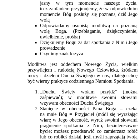
jasny w tym momencie naszego życia,
to z zaufaniem przyjmujemy, że w odpowiednim
momencie Bóg posłuży się poznaną dziś Jego
wolą
Odpowiadamy osobistą modlitwą na poznaną
wolę Boga. (Przebłaganie, dziękczynienie,
uwielbienie, prośba)
Dziękujemy Bogu za dar spotkania z Nim i Jego
prowadzenie
Czynimy znak krzyża.
Modlitwa jest oddechem Nowego Życia, wielkim
przywilejem i radością Nowego Człowieka, źródłem
mocy i dzieleni Ducha Świętego w nas; dlatego chcę
być wierny praktyce codziennego Namiotu Spotkania.
„Duchu Święty wołam przyjdź” (można
zaśpiewać); w modlitwie swoimi słowami
wzywam obecności Ducha Świętego
Stanięcie w obecności Pana Boga – czeka
na mnie Bóg = Przyjaciel (módl się wyrażając
wiarę w Jego obecność, wyraź swoimi słowami
pragnienie spotkania z Nim, bezinteresowne
bycie; możesz przedstawić co zamierzasz robić
lub co robiłeś dzisiaj, jeśli myśli zaprzątają twoją