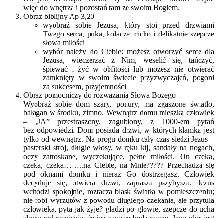
więc do wnętrza i pozostań tam ze swoim Bogiem.
Obraz biblijny Ap 3,20
wyobraź sobie Jezusa, który stoi przed drzwiami
Twego serca, puka, kołacze, cicho i delikatnie szepcze
słowa miłości
wybór należy do Ciebie: możesz otworzyć serce dla
Jezusa, wieczerzać z Nim, weselić się, tańczyć,
śpiewać i żyć w obfitości lub możesz nie otwierać
zamknięty w swoim świecie przyzwyczajeń, pogoni
za sukcesem, przyjemności
Obraz pomocniczy do rozważania Słowa Bożego
Wyobraź sobie dom szary, ponury, ma zgaszone światło,
bałagan w środku, zimno. Wewnątrz domu mieszka człowiek
– ,JA” przestraszony, zagubiony, z 1000-em pytań
bez odpowiedzi. Dom posiada drzwi, w których klamka jest
tylko od wewnątrz. Na progu domku cały czas siedzi Jezus –
pasterski strój, długie włosy, w ręku kij, sandały na nogach,
oczy zatroskane, wyczekujące, pełne miłości. On czeka,
czeka, czeka……..na Ciebie, na Mnie????? Przechadza się
pod oknami domku i nieraz Go dostrzegasz. Człowiek
decyduje się, otwiera drzwi, zaprasza pszybysza. Jezus
wchodzi spokojnie, roztacza blask światła w pomieszczeniu;
nie robi wyrzutów z powodu długiego czekania, ale przytula
człowieka, pyta jak żyje? gładzi po głowie, szepcze do ucha
słowa pokrzepienia, że już zawsze będą razem, Jego głos jest