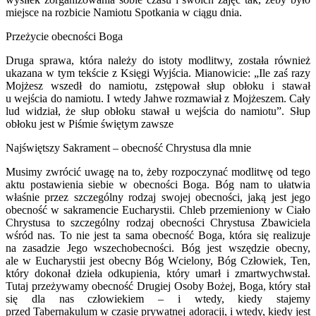
miejsce na rozbicie Namiotu Spotkania w ciągu dnia.
Przeżycie obecności Boga
Druga sprawa, która należy do istoty modlitwy, została również
uka­zana w tym tekście z Księgi Wyjścia. Mianowicie: „Ile zaś razy
Mojżesz wszedł do namiotu, zstępował słup obłoku i stawał
u wejścia do namiotu. I wtedy Jahwe rozmawiał z Mojżeszem. Cały
lud widział, że słup obłoku stawał u wejścia do namiotu”. Słup
obłoku jest w Piśmie świętym zawsze
Najświętszy Sakrament – obecność Chrystusa dla mnie
Musimy zwrócić uwagę na to, żeby rozpoczynać modlitwę od tego
aktu postawienia siebie w obecności Boga. Bóg nam to ułatwia
właśnie przez szczególny rodzaj swojej obecności, jaką jest jego
obecność w sakra­mencie Eucharystii. Chleb przemieniony w Ciało
Chrystusa to szczególny rodzaj obecności Chrystusa Zbawiciela
wśród nas. To nie jest ta sama obecność Boga, która się realizuje
na zasadzie Jego wszechobecności. Bóg jest wszędzie obecny,
ale w Eucharystii jest obecny Bóg Wcielony, Bóg Człowiek, Ten,
który dokonał dzieła odkupienia, który umarł i zmartwych­wstał.
Tutaj przeżywamy obecność Drugiej Osoby Bożej, Boga, który stał
się dla nas człowiekiem – i wtedy, kiedy stajemy
przed Tabernakulum w czasie prywatnej adoracji, i wtedy, kiedy jest