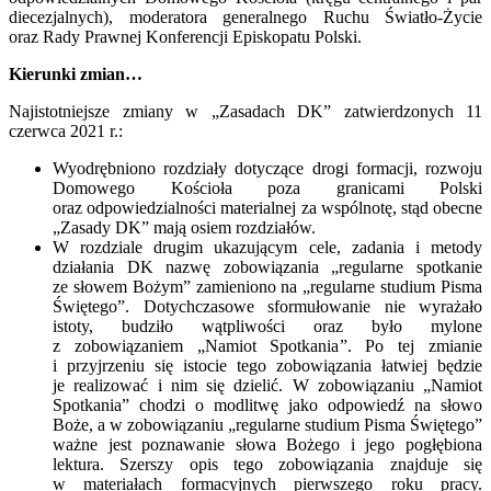
diecezjalnych), moderatora generalnego Ruchu Światło-Życie
oraz Rady Prawnej Konferencji Episkopatu Polski.
Kierunki zmian…
Najistotniejsze zmiany w „Zasadach DK” zatwierdzonych 11
czerwca 2021 r.:
Wyodrębniono rozdziały dotyczące drogi formacji, rozwoju
Domowego Kościoła poza granicami Polski
oraz odpowiedzialności materialnej za wspólnotę, stąd obecne
„Zasady DK” mają osiem rozdziałów.
W rozdziale drugim ukazującym cele, zadania i metody
działania DK nazwę zobowiązania „regularne spotkanie
ze słowem Bożym” zamieniono na „regularne studium Pisma
Świętego”. Dotychczasowe sformułowanie nie wyrażało
istoty, budziło wątpliwości oraz było mylone
z zobowiązaniem „Namiot Spotkania”. Po tej zmianie
i przyjrzeniu się istocie tego zobowiązania łatwiej będzie
je realizować i nim się dzielić. W zobowiązaniu „Namiot
Spotkania” chodzi o modlitwę jako odpowiedź na słowo
Boże, a w zobowiązaniu „regularne studium Pisma Świętego”
ważne jest poznawanie słowa Bożego i jego pogłębiona
lektura. Szerszy opis tego zobowiązania znajduje się
w materiałach formacyjnych pierwszego roku pracy.