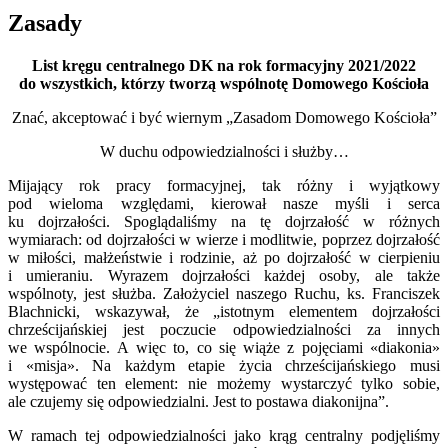
Zasady
List kręgu centralnego DK na rok formacyjny 2021/2022
do wszystkich, którzy tworzą wspólnotę Domowego Kościoła
Znać, akceptować i być wiernym „Zasadom Domowego Kościoła”
W duchu odpowiedzialności i służby…
Mijający rok pracy formacyjnej, tak różny i wyjątkowy
pod wieloma względami, kierował nasze myśli i serca
ku dojrzałości. Spoglądaliśmy na tę dojrzałość w różnych
wymiarach: od dojrzałości w wierze i modlitwie, poprzez dojrzałość
w miłości, małżeństwie i rodzinie, aż po dojrzałość w cierpieniu
i umieraniu. Wyrazem dojrzałości każdej osoby, ale także
wspólnoty, jest służba. Założyciel naszego Ruchu, ks. Franciszek
Blachnicki, wskazywał, że „istotnym elementem dojrzałości
chrześcijańskiej jest poczucie odpowiedzialności za innych
we wspólnocie. A więc to, co się wiąże z pojęciami «diakonia»
i «misja». Na każdym etapie życia chrześcijańskiego musi
występować ten element: nie możemy wystarczyć tylko sobie,
ale czujemy się odpowiedzialni. Jest to postawa diakonijna”.
W ramach tej odpowiedzialności jako krąg centralny podjęliśmy