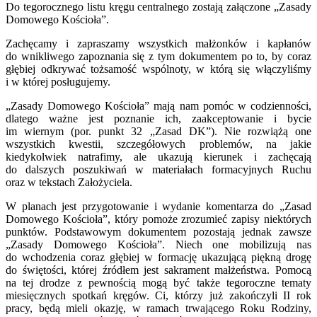
Do tegorocznego listu kręgu centralnego zostają załączone „Zasady
Domowego Kościoła”.
Zachęcamy i zapraszamy wszystkich małżonków i kapłanów
do wnikliwego zapoznania się z tym dokumentem po to, by coraz
głębiej odkrywać tożsamość wspólnoty, w którą się włączyliśmy
i w której posługujemy.
„Zasady Domowego Kościoła” mają nam pomóc w codzienności,
dlatego ważne jest poznanie ich, zaakceptowanie i bycie
im wiernym (por. punkt 32 „Zasad DK”). Nie rozwiążą one
wszystkich kwestii, szczegółowych problemów, na jakie
kiedykolwiek natrafimy, ale ukazują kierunek i zachęcają
do dalszych poszukiwań w materiałach formacyjnych Ruchu
oraz w tekstach Założyciela.
W planach jest przygotowanie i wydanie komentarza do „Zasad
Domowego Kościoła”, który pomoże zrozumieć zapisy niektórych
punktów. Podstawowym dokumentem pozostają jednak zawsze
„Zasady Domowego Kościoła”. Niech one mobilizują nas
do wchodzenia coraz głębiej w formację ukazującą piękną drogę
do świętości, której źródłem jest sakrament małżeństwa. Pomocą
na tej drodze z pewnością mogą być także tegoroczne tematy
miesięcznych spotkań kręgów. Ci, którzy już zakończyli II rok
pracy, będą mieli okazję, w ramach trwającego Roku Rodziny,