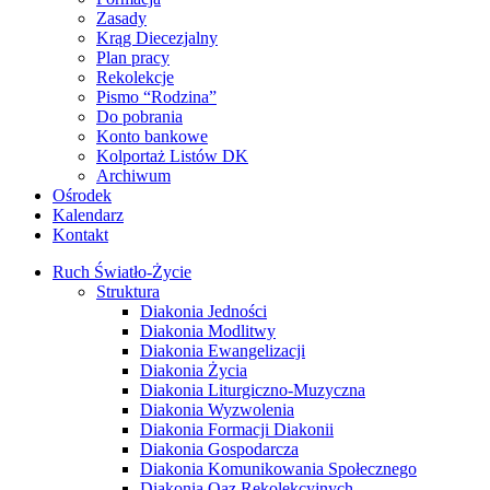
Zasady
Krąg Diecezjalny
Plan pracy
Rekolekcje
Pismo “Rodzina”
Do pobrania
Konto bankowe
Kolportaż Listów DK
Archiwum
Ośrodek
Kalendarz
Kontakt
Ruch Światło-Życie
Struktura
Diakonia Jedności
Diakonia Modlitwy
Diakonia Ewangelizacji
Diakonia Życia
Diakonia Liturgiczno-Muzyczna
Diakonia Wyzwolenia
Diakonia Formacji Diakonii
Diakonia Gospodarcza
Diakonia Komunikowania Społecznego
Diakonia Oaz Rekolekcyjnych