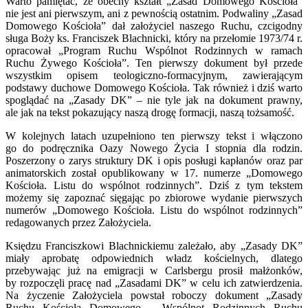
Warto pamiętać, że obecny kształt „Zasad Domowego Kościoła”
nie jest ani pierwszym, ani z pewnością ostatnim. Podwaliny „Zasad
Domowego Kościoła” dał założyciel naszego Ruchu, czcigodny
sługa Boży ks. Franciszek Blachnicki, który na przełomie 1973/74 r.
opracował „Program Ruchu Wspólnot Rodzinnych w ramach
Ruchu Żywego Kościoła”. Ten pierwszy dokument był przede
wszystkim opisem teologiczno-formacyjnym, zawierającym
podstawy duchowe Domowego Kościoła. Tak również i dziś warto
spoglądać na „Zasady DK” – nie tyle jak na dokument prawny,
ale jak na tekst pokazujący naszą drogę formacji, naszą tożsamość.
W kolejnych latach uzupełniono ten pierwszy tekst i włączono
go do podręcznika Oazy Nowego Życia I stopnia dla rodzin.
Poszerzony o zarys struktury DK i opis posługi kapłanów oraz par
animatorskich został opublikowany w 17. numerze „Domowego
Kościoła. Listu do wspólnot rodzinnych”. Dziś z tym tekstem
możemy się zapoznać sięgając po zbiorowe wydanie pierwszych
numerów „Domowego Kościoła. Listu do wspólnot rodzinnych”
redagowanych przez Założyciela.
Księdzu Franciszkowi Blachnickiemu zależało, aby „Zasady DK”
miały aprobatę odpowiednich władz kościelnych, dlatego
przebywając już na emigracji w Carlsbergu prosił małżonków,
by rozpoczęli pracę nad „Zasadami DK” w celu ich zatwierdzenia.
Na życzenie Założyciela powstał roboczy dokument „Zasady
Ruchu Kościoła Domowego – Wspólnot Rodzinnych Ruchu