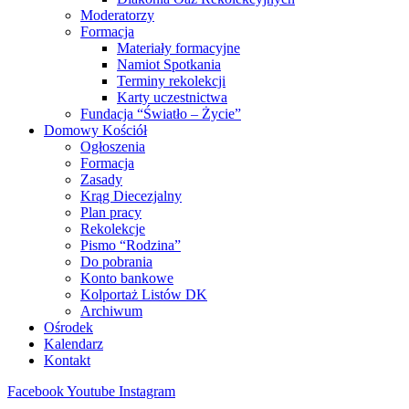
Moderatorzy
Formacja
Materiały formacyjne
Namiot Spotkania
Terminy rekolekcji
Karty uczestnictwa
Fundacja “Światło – Życie”
Domowy Kościół
Ogłoszenia
Formacja
Zasady
Krąg Diecezjalny
Plan pracy
Rekolekcje
Pismo “Rodzina”
Do pobrania
Konto bankowe
Kolportaż Listów DK
Archiwum
Ośrodek
Kalendarz
Kontakt
Facebook
Youtube
Instagram