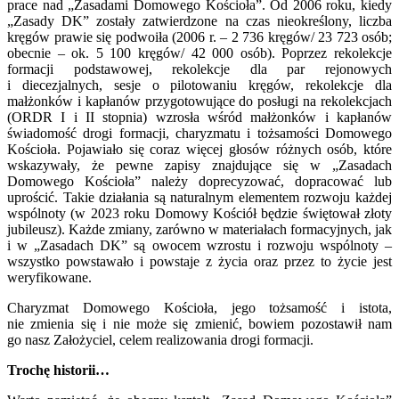
prace nad „Zasadami Domowego Kościoła”. Od 2006 roku, kiedy
„Zasady DK” zostały zatwierdzone na czas nieokreślony, liczba
kręgów prawie się podwoiła (2006 r. – 2 736 kręgów/ 23 723 osób;
obecnie – ok. 5 100 kręgów/ 42 000 osób). Poprzez rekolekcje
formacji podstawowej, rekolekcje dla par rejonowych
i diecezjalnych, sesje o pilotowaniu kręgów, rekolekcje dla
małżonków i kapłanów przygotowujące do posługi na rekolekcjach
(ORDR I i II stopnia) wzrosła wśród małżonków i kapłanów
świadomość drogi formacji, charyzmatu i tożsamości Domowego
Kościoła. Pojawiało się coraz więcej głosów różnych osób, które
wskazywały, że pewne zapisy znajdujące się w „Zasadach
Domowego Kościoła” należy doprecyzować, dopracować lub
uprościć. Takie działania są naturalnym elementem rozwoju każdej
wspólnoty (w 2023 roku Domowy Kościół będzie świętował złoty
jubileusz). Każde zmiany, zarówno w materiałach formacyjnych, jak
i w „Zasadach DK” są owocem wzrostu i rozwoju wspólnoty –
wszystko powstawało i powstaje z życia oraz przez to życie jest
weryfikowane.
Charyzmat Domowego Kościoła, jego tożsamość i istota,
nie zmienia się i nie może się zmienić, bowiem pozostawił nam
go nasz Założyciel, celem realizowania drogi formacji.
Trochę historii…