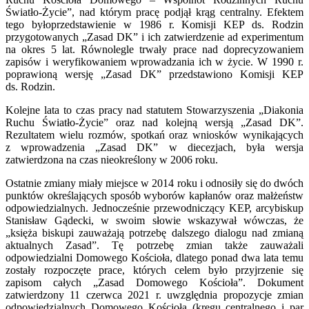
Światło-Życie”, nad którym pracę podjął krąg centralny. Efektem
tego byłoprzedstawienie w 1986 r. Komisji KEP ds. Rodzin
przygotowanych „Zasad DK” i ich zatwierdzenie ad experimentum
na okres 5 lat. Równolegle trwały prace nad doprecyzowaniem
zapisów i weryfikowaniem wprowadzania ich w życie. W 1990 r.
poprawioną wersję „Zasad DK” przedstawiono Komisji KEP
ds. Rodzin.
Kolejne lata to czas pracy nad statutem Stowarzyszenia „Diakonia
Ruchu Światło-Życie” oraz nad kolejną wersją „Zasad DK”.
Rezultatem wielu rozmów, spotkań oraz wniosków wynikających
z wprowadzenia „Zasad DK” w diecezjach, była wersja
zatwierdzona na czas nieokreślony w 2006 roku.
Ostatnie zmiany miały miejsce w 2014 roku i odnosiły się do dwóch
punktów określających sposób wyborów kapłanów oraz małżeństw
odpowiedzialnych. Jednocześnie przewodniczący KEP, arcybiskup
Stanisław Gądecki, w swoim słowie wskazywał wówczas, że
„księża biskupi zauważają potrzebę dalszego dialogu nad zmianą
aktualnych Zasad”. Tę potrzebę zmian także zauważali
odpowiedzialni Domowego Kościoła, dlatego ponad dwa lata temu
zostały rozpoczęte prace, których celem było przyjrzenie się
zapisom całych „Zasad Domowego Kościoła”. Dokument
zatwierdzony 11 czerwca 2021 r. uwzględnia propozycje zmian
odpowiedzialnych Domowego Kościoła (kręgu centralnego i par