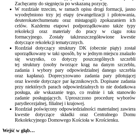
Zachęcamy do sięgnięcia po wskazaną pozycję.
W rozdziale trzecim, w ramach opisu drogi formacji, jasno
wyodrębniono trzy jej etapy (ewangelizacji i pilotowania,
deuterokatechumenatu oraz mistagogii) zpokazaniem ich
celów. Każdemu etapowi podporządkowano także typy
rekolekcji oraz materiały do pracy w ciągu roku
formacyjnego. Zostały takżeuszczegółowione kwestie
dotyczące rekolekcji tematycznych.
Rozdział dotyczący struktury DK (obecnie piąty) został
uporządkowany w taki sposób, by w jednym miejscu znalazło
się wszystko, co dotyczy poszczególnych szczebli
tej struktury (osoby tworzące krąg na danym szczeblu,
zadania i wybory pary odpowiedzialnej danego szczebla
oraz kapłana). Doprecyzowano zadania pary pilotującej
oraz kwestie dotyczące par łącznikowych. Dopisane zadania
przy niektórych parach odpowiedzialnych to nie dodatkowa
posługa, ale wskazanie tego, co realnie i tak stanowiło
zadanie posługujących. Uproszczono procedurę wyborów
parydiecezjalnej, filialnej i krajowej.
Rozdział poświęcony odpowiedzialności materialnej zawiera
kwestie dotyczące składki oraz Centralnego Domu
Rekolekcyjnego Domowego Kościoła w Krościenku.
Wejść w głąb…