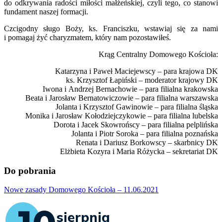
do odkrywania radości miłości małżeńskiej, czyli tego, co stanowi
fundament naszej formacji.
Czcigodny sługo Boży, ks. Franciszku, wstawiaj się za nami
i pomagaj żyć charyzmatem, który nam pozostawiłeś.
Krąg Centralny Domowego Kościoła:
Katarzyna i Paweł Maciejewscy – para krajowa DK
ks. Krzysztof Łapiński – moderator krajowy DK
Iwona i Andrzej Bernachowie – para filialna krakowska
Beata i Jarosław Bernatowiczowie – para filialna warszawska
Jolanta i Krzysztof Gawinowie – para filialna śląska
Monika i Jarosław Kołodziejczykowie – para filialna lubelska
Dorota i Jacek Skowrońscy – para filialna pelplińska
Jolanta i Piotr Soroka – para filialna poznańska
Renata i Dariusz Borkowscy – skarbnicy DK
Elżbieta Kozyra i Maria Różycka – sekretariat DK
Do pobrania
Nowe zasady Domowego Kościoła – 11.06.2021