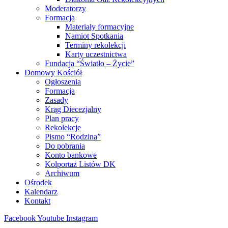
Moderatorzy
Formacja
Materiały formacyjne
Namiot Spotkania
Terminy rekolekcji
Karty uczestnictwa
Fundacja “Światło – Życie”
Domowy Kościół
Ogłoszenia
Formacja
Zasady
Krąg Diecezjalny
Plan pracy
Rekolekcje
Pismo “Rodzina”
Do pobrania
Konto bankowe
Kolportaż Listów DK
Archiwum
Ośrodek
Kalendarz
Kontakt
Facebook
Youtube
Instagram