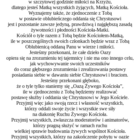
w szczytowej godzinie miłości na Krzyżu,
dlatego jesteś Matką wszystkich żyjących, Matką Kościoła.
Wyznajemy także, że zjednoczenie z Tobą
w postawie oblubieńczego oddania się Chrystusowi
jest i pozostanie zawsze jedyną, prawdziwą i najgłębszą zasadą
żywotności i płodności Kościoła-Matki.
Kościół o tyle razem z Tobą będzie Kościołem-Matką,
ile w poszczególnych swoich członkach będzie wraz z Tobą
Oblubienicą oddaną Panu w wierze i miłości.
Jesteśmy przekonani, że całe dzieło Oazy
opiera się na zrozumieniu tej tajemnicy i nie ma ono innego celu,
jak wychowywanie swoich uczestników
do coraz głębszego zrozumienia i zrealizowania postawy
posiadania siebie w dawaniu siebie Chrystusowi i braciom.
Jesteśmy przekonani głęboko,
że o tyle tylko staniemy się „Oazą Żywego Kościoła”,
ile w zjednoczeniu z Tobą będziemy realizować
postawę służby i oddania się Chrystusowi w Jego Kościele.
Przyjmij więc jako swoją rzecz i własność wszystkich,
którzy oddali swoje życie i wszystkie swe siły
na diakonię Ruchu Żywego Kościoła.
Przyjmij wszystkich, zwłaszcza moderatorów i animatorów,
którzy pragną służyć w ramach ruchu
wielkiej sprawie budowania żywych wspólnot Kościoła.
Przyjmij wszystkich, którzy na zakończenie pobytu w oazie