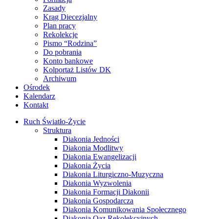
Zasady
Krąg Diecezjalny
Plan pracy
Rekolekcje
Pismo “Rodzina”
Do pobrania
Konto bankowe
Kolportaż Listów DK
Archiwum
Ośrodek
Kalendarz
Kontakt
Ruch Światło-Życie
Struktura
Diakonia Jedności
Diakonia Modlitwy
Diakonia Ewangelizacji
Diakonia Życia
Diakonia Liturgiczno-Muzyczna
Diakonia Wyzwolenia
Diakonia Formacji Diakonii
Diakonia Gospodarcza
Diakonia Komunikowania Społecznego
Diakonia Oaz Rekolekcyjnych