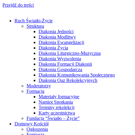
Przejdź do treści
Ruch Światło-Życie
Struktura
Diakonia Jedności
Diakonia Modlitwy
Diakonia Ewangelizacji
Diakonia Życia
Diakonia Liturgiczno-Muzyczna
Diakonia Wyzwolenia
Diakonia Formacji Diakonii
Diakonia Gospodarcza
Diakonia Komunikowania Społecznego
Diakonia Oaz Rekolekcyjnych
Moderatorzy
Formacja
Materiały formacyjne
Namiot Spotkania
Terminy rekolekcji
Karty uczestnictwa
Fundacja “Światło – Życie”
Domowy Kościół
Ogłoszenia
Formacja