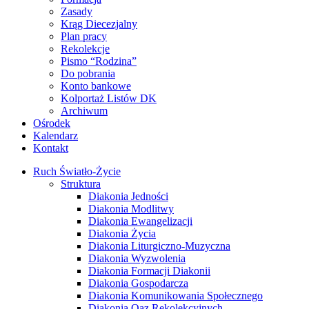
Zasady
Krąg Diecezjalny
Plan pracy
Rekolekcje
Pismo “Rodzina”
Do pobrania
Konto bankowe
Kolportaż Listów DK
Archiwum
Ośrodek
Kalendarz
Kontakt
Ruch Światło-Życie
Struktura
Diakonia Jedności
Diakonia Modlitwy
Diakonia Ewangelizacji
Diakonia Życia
Diakonia Liturgiczno-Muzyczna
Diakonia Wyzwolenia
Diakonia Formacji Diakonii
Diakonia Gospodarcza
Diakonia Komunikowania Społecznego
Diakonia Oaz Rekolekcyjnych