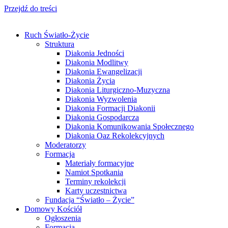
Przejdź do treści
Ruch Światło-Życie
Struktura
Diakonia Jedności
Diakonia Modlitwy
Diakonia Ewangelizacji
Diakonia Życia
Diakonia Liturgiczno-Muzyczna
Diakonia Wyzwolenia
Diakonia Formacji Diakonii
Diakonia Gospodarcza
Diakonia Komunikowania Społecznego
Diakonia Oaz Rekolekcyjnych
Moderatorzy
Formacja
Materiały formacyjne
Namiot Spotkania
Terminy rekolekcji
Karty uczestnictwa
Fundacja “Światło – Życie”
Domowy Kościół
Ogłoszenia
Formacja