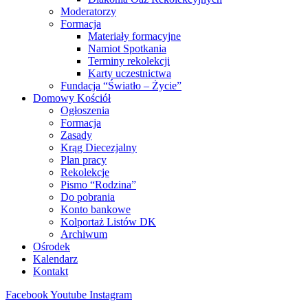
Moderatorzy
Formacja
Materiały formacyjne
Namiot Spotkania
Terminy rekolekcji
Karty uczestnictwa
Fundacja “Światło – Życie”
Domowy Kościół
Ogłoszenia
Formacja
Zasady
Krąg Diecezjalny
Plan pracy
Rekolekcje
Pismo “Rodzina”
Do pobrania
Konto bankowe
Kolportaż Listów DK
Archiwum
Ośrodek
Kalendarz
Kontakt
Facebook
Youtube
Instagram