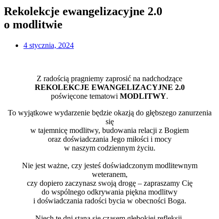
Rekolekcje ewangelizacyjne 2.0
o modlitwie
4 stycznia, 2024
Z radością pragniemy zaprosić na nadchodzące
REKOLEKCJE EWANGELIZACYJNE 2.0
poświęcone tematowi
MODLITWY
.
To wyjątkowe wydarzenie będzie okazją do głębszego zanurzenia
się
w tajemnicę modlitwy, budowania relacji z Bogiem
oraz doświadczania Jego miłości i mocy
w naszym codziennym życiu.
Nie jest ważne, czy jesteś doświadczonym modlitewnym
weteranem,
czy dopiero zaczynasz swoją drogę – zapraszamy Cię
do wspólnego odkrywania piękna modlitwy
i doświadczania radości bycia w obecności Boga.
Niech te dni staną się czasem głębokiej refleksji,