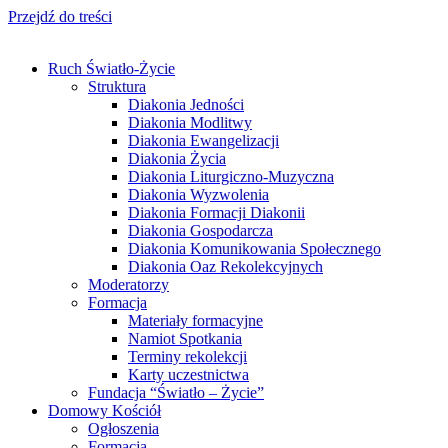
Przejdź do treści
Ruch Światło-Życie
Struktura
Diakonia Jedności
Diakonia Modlitwy
Diakonia Ewangelizacji
Diakonia Życia
Diakonia Liturgiczno-Muzyczna
Diakonia Wyzwolenia
Diakonia Formacji Diakonii
Diakonia Gospodarcza
Diakonia Komunikowania Społecznego
Diakonia Oaz Rekolekcyjnych
Moderatorzy
Formacja
Materiały formacyjne
Namiot Spotkania
Terminy rekolekcji
Karty uczestnictwa
Fundacja “Światło – Życie”
Domowy Kościół
Ogłoszenia
Formacja