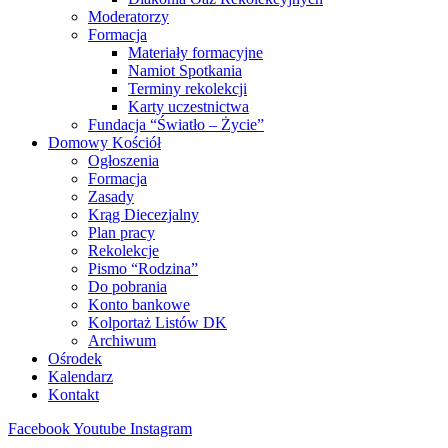
Moderatorzy
Formacja
Materiały formacyjne
Namiot Spotkania
Terminy rekolekcji
Karty uczestnictwa
Fundacja “Światło – Życie”
Domowy Kościół
Ogłoszenia
Formacja
Zasady
Krąg Diecezjalny
Plan pracy
Rekolekcje
Pismo “Rodzina”
Do pobrania
Konto bankowe
Kolportaż Listów DK
Archiwum
Ośrodek
Kalendarz
Kontakt
Facebook
Youtube
Instagram