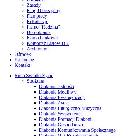
Zasady
Krąg Diecezjalny
Plan pracy
Rekolekcje
Pismo “Rodzina”
Do pobrania
Konto bankowe
Kolportaż Listów DK
Archiwum
Ośrodek
Kalendarz
Kontakt
Ruch Światło-Życie
Struktura
Diakonia Jedności
Diakonia Modlitwy
Diakonia Ewangelizacji
Diakonia Życia
Diakonia Liturgiczno-Muzyczna
Diakonia Wyzwolenia
Diakonia Formacji Diakonii
Diakonia Gospodarcza
Diakonia Komunikowania Społecznego
Diakonia Oaz Rekolekcyjnych