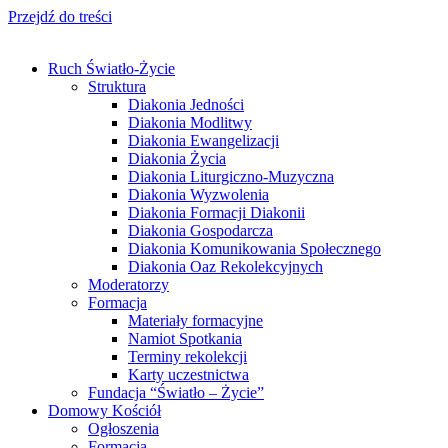
Przejdź do treści
Ruch Światło-Życie
Struktura
Diakonia Jedności
Diakonia Modlitwy
Diakonia Ewangelizacji
Diakonia Życia
Diakonia Liturgiczno-Muzyczna
Diakonia Wyzwolenia
Diakonia Formacji Diakonii
Diakonia Gospodarcza
Diakonia Komunikowania Społecznego
Diakonia Oaz Rekolekcyjnych
Moderatorzy
Formacja
Materiały formacyjne
Namiot Spotkania
Terminy rekolekcji
Karty uczestnictwa
Fundacja “Światło – Życie”
Domowy Kościół
Ogłoszenia
Formacja