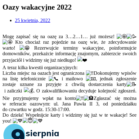
Oazy wakacyjne 2022
25 kwietnia, 2022
Mogę zapisać się na oazę za 3…2…1… już możesz!
Kto chociaż raz pojedzie na oazę wie, że zdecydowanie
warto!
Rezerwujcie terminy wakacyjne, poinformujcie
domowników, przekażcie informację znajomym, zabierzcie swoich
przyjaciół i widzimy się już niedługo!
A teraz kilka kwestii organizacyjnych:
Liczba miejsc na oazach jest ograniczona
Dokonujemy wpisów
na listę telefonicznie
i mailowo
, jednak zgłoszenie
zostaje uznane za przyjęte z chwilą dostarczenia karty
i zaliczki
. O zakwalifikowaniu decyduje kolejność zgłoszeń.
Nie przyjmujemy wpłat na konto
Zgłaszać się można
w referacie oazowym: ul. Jana Pawła II 3, od poniedziałku
do czwartku w godz. 15:30-17:00.
Do dzieła! Wypełnijcie karty i widzimy się już w te wakacje! See
you!