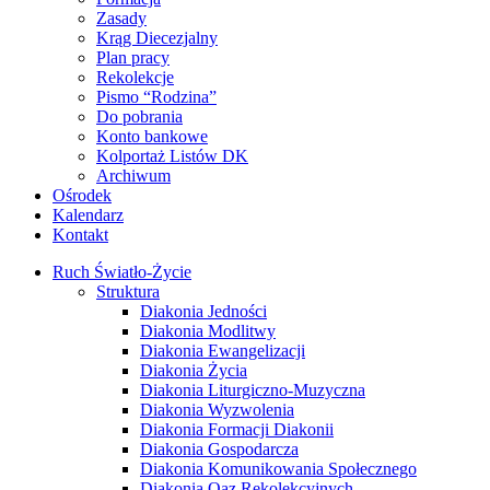
Zasady
Krąg Diecezjalny
Plan pracy
Rekolekcje
Pismo “Rodzina”
Do pobrania
Konto bankowe
Kolportaż Listów DK
Archiwum
Ośrodek
Kalendarz
Kontakt
Ruch Światło-Życie
Struktura
Diakonia Jedności
Diakonia Modlitwy
Diakonia Ewangelizacji
Diakonia Życia
Diakonia Liturgiczno-Muzyczna
Diakonia Wyzwolenia
Diakonia Formacji Diakonii
Diakonia Gospodarcza
Diakonia Komunikowania Społecznego
Diakonia Oaz Rekolekcyjnych