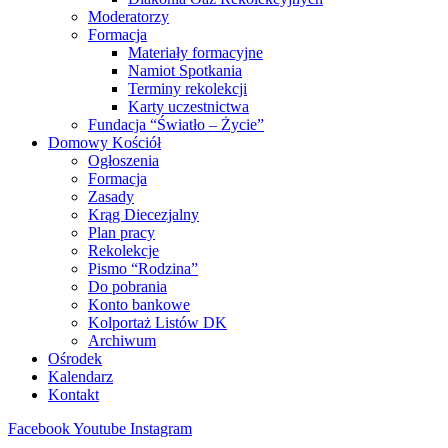
Moderatorzy
Formacja
Materiały formacyjne
Namiot Spotkania
Terminy rekolekcji
Karty uczestnictwa
Fundacja “Światło – Życie”
Domowy Kościół
Ogłoszenia
Formacja
Zasady
Krąg Diecezjalny
Plan pracy
Rekolekcje
Pismo “Rodzina”
Do pobrania
Konto bankowe
Kolportaż Listów DK
Archiwum
Ośrodek
Kalendarz
Kontakt
Facebook
Youtube
Instagram