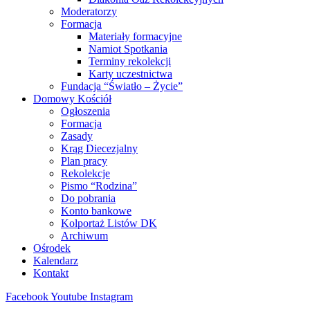
Moderatorzy
Formacja
Materiały formacyjne
Namiot Spotkania
Terminy rekolekcji
Karty uczestnictwa
Fundacja “Światło – Życie”
Domowy Kościół
Ogłoszenia
Formacja
Zasady
Krąg Diecezjalny
Plan pracy
Rekolekcje
Pismo “Rodzina”
Do pobrania
Konto bankowe
Kolportaż Listów DK
Archiwum
Ośrodek
Kalendarz
Kontakt
Facebook
Youtube
Instagram