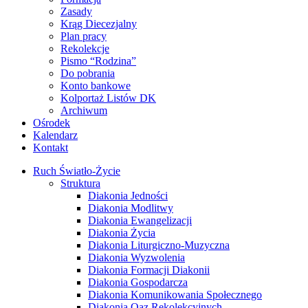
Zasady
Krąg Diecezjalny
Plan pracy
Rekolekcje
Pismo “Rodzina”
Do pobrania
Konto bankowe
Kolportaż Listów DK
Archiwum
Ośrodek
Kalendarz
Kontakt
Ruch Światło-Życie
Struktura
Diakonia Jedności
Diakonia Modlitwy
Diakonia Ewangelizacji
Diakonia Życia
Diakonia Liturgiczno-Muzyczna
Diakonia Wyzwolenia
Diakonia Formacji Diakonii
Diakonia Gospodarcza
Diakonia Komunikowania Społecznego
Diakonia Oaz Rekolekcyjnych