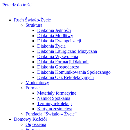
Przejdź do treści
Ruch Światło-Życie
Struktura
Diakonia Jedności
Diakonia Modlitwy
Diakonia Ewangelizacji
Diakonia Życia
Diakonia Liturgiczno-Muzyczna
Diakonia Wyzwolenia
Diakonia Formacji Diakonii
Diakonia Gospodarcza
Diakonia Komunikowania Społecznego
Diakonia Oaz Rekolekcyjnych
Moderatorzy
Formacja
Materiały formacyjne
Namiot Spotkania
Terminy rekolekcji
Karty uczestnictwa
Fundacja “Światło – Życie”
Domowy Kościół
Ogłoszenia
Formacja